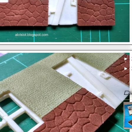
►
►
Di