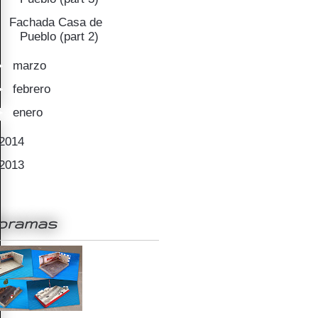
Fachada Casa de
Pueblo (part 2)
►
marzo
(3)
►
febrero
(7)
►
enero
(4)
2014
(31)
2013
(7)
oramas