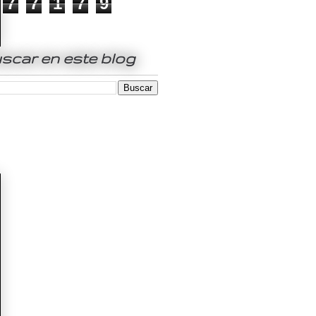
7
7
1
7
9
scar en este blog