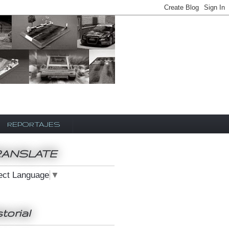
REPORTAJES
RANSLATE
ect Language
▼
storial