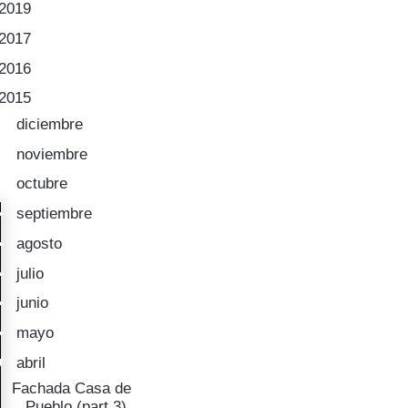
2019
(1)
2017
(27)
2016
(43)
2015
(58)
►
diciembre
(6)
►
noviembre
(3)
►
octubre
(5)
►
septiembre
(7)
►
agosto
(2)
►
julio
(6)
►
junio
(9)
►
mayo
(4)
▼
abril
(2)
Fachada Casa de
Pueblo (part 3)