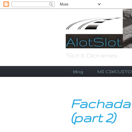
Slot & Diorames
Blog
MI CIRCUITO
Fachada
(part 2)